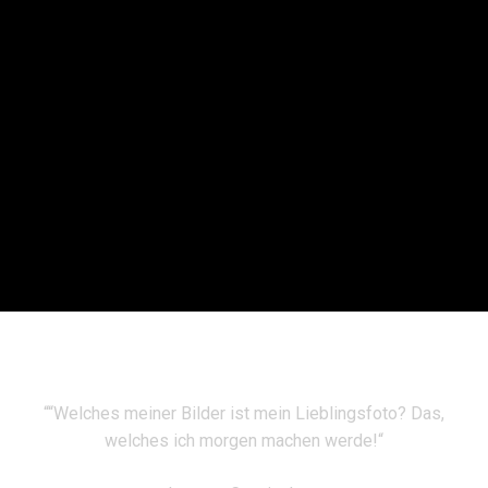
““Welches meiner Bilder ist mein Lieblingsfoto? Das,
welches ich morgen machen werde!“