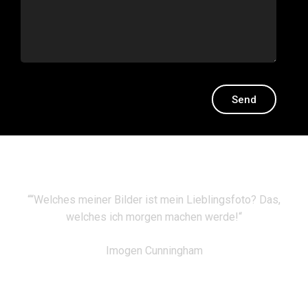
““Welches meiner Bilder ist mein Lieblingsfoto? Das,
welches ich morgen machen werde!“
Imogen Cunningham