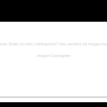
iner Bilder ist mein Lieblingsfoto? Das, welches ich morgen m
Imogen Cunningham