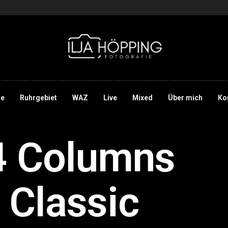
e
Ruhrgebiet
WAZ
Live
Mixed
Über mich
Ko
 4 Columns
 Classic