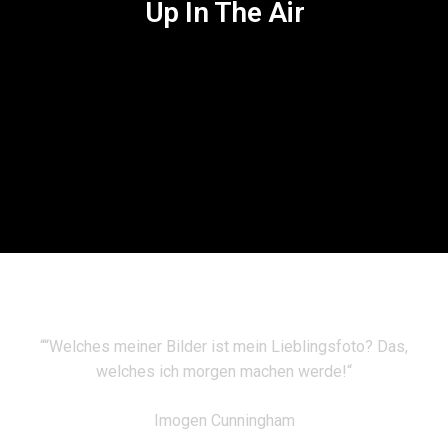
Up In The Air
““Welches meiner Bilder ist mein Lieblingsfoto? Das,
welches ich morgen machen werde!“
Imogen Cunningham